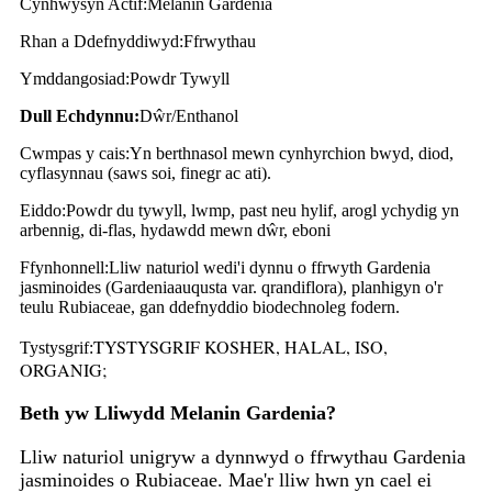
Cynhwysyn Actif:
Melanin Gardenia
Rhan a Ddefnyddiwyd:
Ffrwythau
Ymddangosiad:
Powdr Tywyll
Dull Echdynnu:
Dŵr/Enthanol
Cwmpas y cais:
Yn berthnasol mewn cynhyrchion bwyd, diod,
cyflasynnau (saws soi, finegr ac ati).
Eiddo:
Powdr du tywyll, lwmp, past neu hylif, arogl ychydig yn
arbennig, di-flas, hydawdd mewn dŵr, eboni
Ffynhonnell:
Lliw naturiol wedi'i dynnu o ffrwyth Gardenia
jasminoides (Gardeniaauqusta var. qrandiflora), planhigyn o'r
teulu Rubiaceae, gan ddefnyddio biodechnoleg fodern.
TYSTYSGRIF KOSHER, HALAL, ISO,
Tystysgrif:
ORGANIG;
Beth yw Lliwydd Melanin Gardenia?
Lliw naturiol unigryw a dynnwyd o ffrwythau Gardenia
jasminoides o Rubiaceae. Mae'r lliw hwn yn cael ei