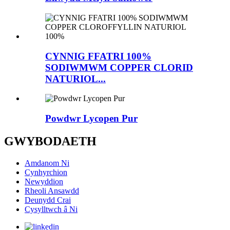
CYNNIG FFATRI 100%
SODIWMWM COPPER CLORID
NATURIOL...
Powdwr Lycopen Pur
GWYBODAETH
Amdanom Ni
Cynhyrchion
Newyddion
Rheoli Ansawdd
Deunydd Crai
Cysylltwch â Ni