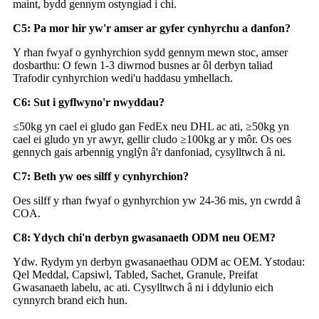
maint, bydd gennym ostyngiad i chi.
C5: Pa mor hir yw'r amser ar gyfer cynhyrchu a danfon?
Y rhan fwyaf o gynhyrchion sydd gennym mewn stoc, amser
dosbarthu: O fewn 1-3 diwrnod busnes ar ôl derbyn taliad
Trafodir cynhyrchion wedi'u haddasu ymhellach.
C6: Sut i gyflwyno'r nwyddau?
≤50kg yn cael ei gludo gan FedEx neu DHL ac ati, ≥50kg yn
cael ei gludo yn yr awyr, gellir cludo ≥100kg ar y môr. Os oes
gennych gais arbennig ynglŷn â'r danfoniad, cysylltwch â ni.
C7: Beth yw oes silff y cynhyrchion?
Oes silff y rhan fwyaf o gynhyrchion yw 24-36 mis, yn cwrdd â
COA.
C8: Ydych chi'n derbyn gwasanaeth ODM neu OEM?
Ydw. Rydym yn derbyn gwasanaethau ODM ac OEM. Ystodau:
Qel Meddal, Capsiwl, Tabled, Sachet, Granule, Preifat
Gwasanaeth labelu, ac ati. Cysylltwch â ni i ddylunio eich
cynnyrch brand eich hun.