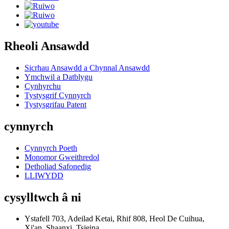
Rheoli Ansawdd
Sicrhau Ansawdd a Chynnal Ansawdd
Ymchwil a Datblygu
Cynhyrchu
Tystysgrif Cynnyrch
Tystysgrifau Patent
cynnyrch
Cynnyrch Poeth
Monomor Gweithredol
Detholiad Safonedig
LLIWYDD
cysylltwch â ni
Ystafell 703, Adeilad Ketai, Rhif 808, Heol De Cuihua,
Xi'an, Shaanxi, Tsieina.