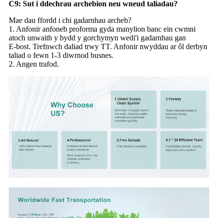
C9: Sut i ddechrau archebion neu wneud taliadau?
Mae dau ffordd i chi gadarnhau archeb?
1. Anfonir anfoneb proforma gyda manylion banc ein cwmni
atoch unwaith y bydd y gorchymyn wedi'i gadarnhau gan
E-bost. Trefnwch daliad trwy TT. Anfonir nwyddau ar ôl derbyn
taliad o fewn 1-3 diwrnod busnes.
2. Angen trafod.