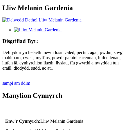
Lliw Melanin Gardenia
Disgrifiad Byr:
Defnyddir yn helaeth mewn losin caled, pectin, agar, pwdin, siwgr
mahimaro, cwcis, myffins, powdr paratoi cacennau, hufen tenau,
hufen iâ, cynhyrchion llaeth, llysiau, ffa gwyrdd a nwyddau tun
eraill, diodydd, sudd, ac ati.
sampl am ddim
Manylion Cynnyrch
Enw'r Cynnyrch:
Lliw Melanin Gardenia