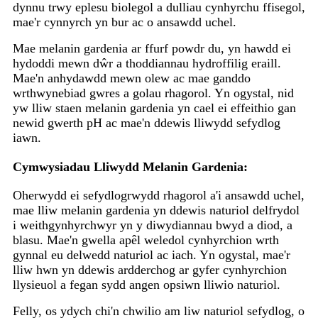
dynnu trwy eplesu biolegol a dulliau cynhyrchu ffisegol,
mae'r cynnyrch yn bur ac o ansawdd uchel.
Mae melanin gardenia ar ffurf powdr du, yn hawdd ei
hydoddi mewn dŵr a thoddiannau hydroffilig eraill.
Mae'n anhydawdd mewn olew ac mae ganddo
wrthwynebiad gwres a golau rhagorol. Yn ogystal, nid
yw lliw staen melanin gardenia yn cael ei effeithio gan
newid gwerth pH ac mae'n ddewis lliwydd sefydlog
iawn.
Cymwysiadau Lliwydd Melanin Gardenia:
Oherwydd ei sefydlogrwydd rhagorol a'i ansawdd uchel,
mae lliw melanin gardenia yn ddewis naturiol delfrydol
i weithgynhyrchwyr yn y diwydiannau bwyd a diod, a
blasu. Mae'n gwella apêl weledol cynhyrchion wrth
gynnal eu delwedd naturiol ac iach. Yn ogystal, mae'r
lliw hwn yn ddewis ardderchog ar gyfer cynhyrchion
llysieuol a fegan sydd angen opsiwn lliwio naturiol.
Felly, os ydych chi'n chwilio am liw naturiol sefydlog, o