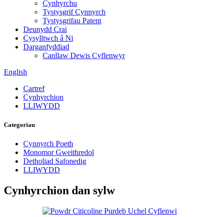
Cynhyrchu
Tystysgrif Cynnyrch
Tystysgrifau Patent
Deunydd Crai
Cysylltwch â Ni
Darganfyddiad
Canllaw Dewis Cyflenwyr
English
Cartref
Cynhyrchion
LLIWYDD
Categorïau
Cynnyrch Poeth
Monomor Gweithredol
Detholiad Safonedig
LLIWYDD
Cynhyrchion dan sylw