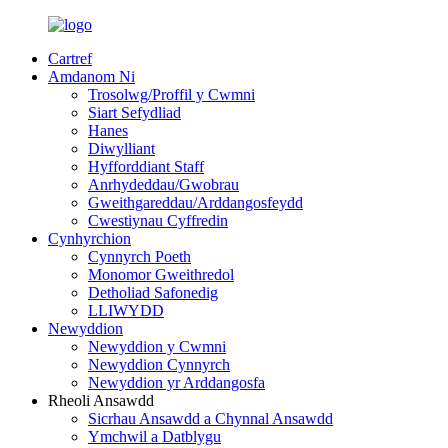
Cartref
Amdanom Ni
Trosolwg/Proffil y Cwmni
Siart Sefydliad
Hanes
Diwylliant
Hyfforddiant Staff
Anrhydeddau/Gwobrau
Gweithgareddau/Arddangosfeydd
Cwestiynau Cyffredin
Cynhyrchion
Cynnyrch Poeth
Monomor Gweithredol
Detholiad Safonedig
LLIWYDD
Newyddion
Newyddion y Cwmni
Newyddion Cynnyrch
Newyddion yr Arddangosfa
Rheoli Ansawdd
Sicrhau Ansawdd a Chynnal Ansawdd
Ymchwil a Datblygu