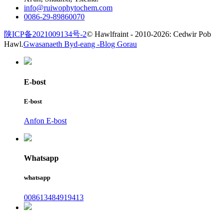
info@ruiwophytochem.com
0086-29-89860070
陕ICP备2021009134号-2
© Hawlfraint - 2010-2026: Cedwir Pob
Hawl.
Gwasanaeth Byd-eang -
Blog Gorau
E-bost
E-bost
Anfon E-bost
Whatsapp
whatsapp
008613484919413