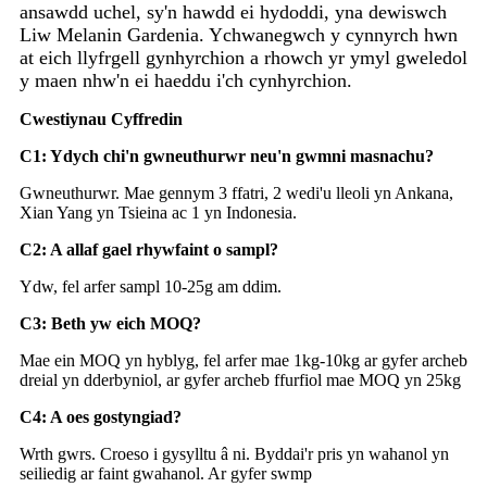
ansawdd uchel, sy'n hawdd ei hydoddi, yna dewiswch
Liw Melanin Gardenia. Ychwanegwch y cynnyrch hwn
at eich llyfrgell gynhyrchion a rhowch yr ymyl gweledol
y maen nhw'n ei haeddu i'ch cynhyrchion.
Cwestiynau Cyffredin
C1: Ydych chi'n gwneuthurwr neu'n gwmni masnachu?
Gwneuthurwr. Mae gennym 3 ffatri, 2 wedi'u lleoli yn Ankana,
Xian Yang yn Tsieina ac 1 yn Indonesia.
C2: A allaf gael rhywfaint o sampl?
Ydw, fel arfer sampl 10-25g am ddim.
C3: Beth yw eich MOQ?
Mae ein MOQ yn hyblyg, fel arfer mae 1kg-10kg ar gyfer archeb
dreial yn dderbyniol, ar gyfer archeb ffurfiol mae MOQ yn 25kg
C4: A oes gostyngiad?
Wrth gwrs. ​​Croeso i gysylltu â ni. Byddai'r pris yn wahanol yn
seiliedig ar faint gwahanol. Ar gyfer swmp