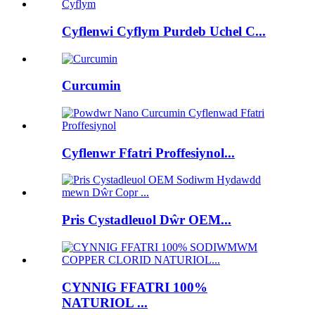
Cyflenwi Cyflym Purdeb Uchel C...
Curcumin
Cyflenwr Ffatri Proffesiynol...
Pris Cystadleuol Dŵr OEM...
CYNNIG FFATRI 100%
NATURIOL ...