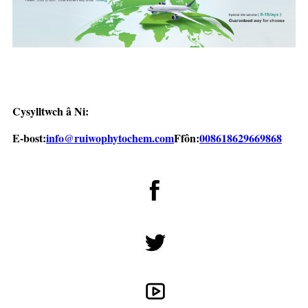
Cysylltwch â Ni:
E-bost:
info@ruiwophytochem.com
Ffôn:
008618629669868