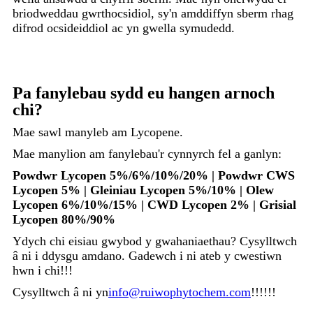
briodweddau gwrthocsidiol, sy'n amddiffyn sberm rhag
difrod ocsideiddiol ac yn gwella symudedd.
Pa fanylebau sydd eu hangen arnoch
chi?
Mae sawl manyleb am Lycopene.
Mae manylion am fanylebau'r cynnyrch fel a ganlyn:
Powdwr Lycopen 5%/6%/10%/20% | Powdwr CWS
Lycopen 5% | Gleiniau Lycopen 5%/10% | Olew
Lycopen 6%/10%/15% | CWD Lycopen 2% | Grisial
Lycopen 80%/90%
Ydych chi eisiau gwybod y gwahaniaethau? Cysylltwch
â ni i ddysgu amdano. Gadewch i ni ateb y cwestiwn
hwn i chi!!!
Cysylltwch â ni yn
info@ruiwophytochem.com
!!!!!!