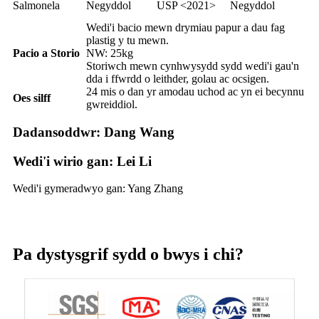
Salmonela
Negyddol
USP <2021>
Negyddol
Wedi'i bacio mewn drymiau papur a dau fag
plastig y tu mewn.
Pacio a Storio
NW: 25kg
Storiwch mewn cynhwysydd sydd wedi'i gau'n
dda i ffwrdd o leithder, golau ac ocsigen.
24 mis o dan yr amodau uchod ac yn ei becynnu
Oes silff
gwreiddiol.
Dadansoddwr: Dang Wang
Wedi'i wirio gan: Lei Li
Wedi'i gymeradwyo gan: Yang Zhang
Pa dystysgrif sydd o bwys i chi?