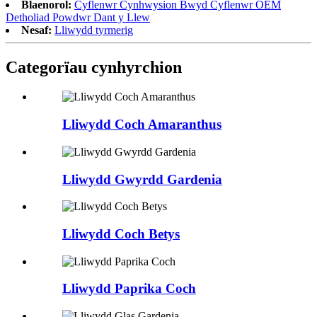
Blaenorol:
Cyflenwr Cynhwysion Bwyd Cyflenwr OEM
Detholiad Powdwr Dant y Llew
Nesaf:
Lliwydd tyrmerig
Categorïau cynhyrchion
Lliwydd Coch Amaranthus
Lliwydd Gwyrdd Gardenia
Lliwydd Coch Betys
Lliwydd Paprika Coch