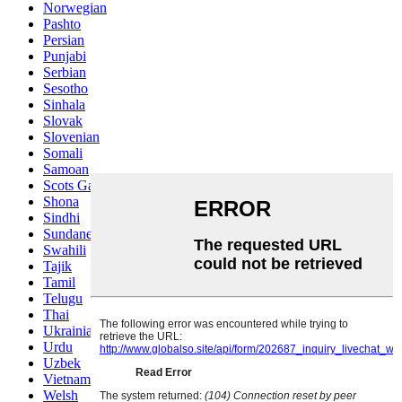
Norwegian
Pashto
Persian
Punjabi
Serbian
Sesotho
Sinhala
Slovak
Slovenian
Somali
Samoan
Scots Gaelic
Shona
Sindhi
Sundanese
Swahili
Tajik
Tamil
Telugu
Thai
Ukrainian
Urdu
Uzbek
Vietnamese
Welsh