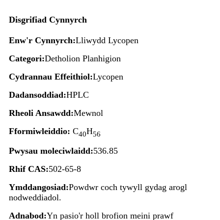
Disgrifiad Cynnyrch
Enw'r Cynnyrch:
Lliwydd Lycopen
Categori:
Detholion Planhigion
Cydrannau Effeithiol:
Lycopen
Dadansoddiad:
HPLC
Rheoli Ansawdd:
Mewnol
Fformiwleiddio:
C
H
40
56
Pwysau moleciwlaidd:
536.85
Rhif CAS:
502-65-8
Ymddangosiad:
Powdwr coch tywyll gydag arogl
nodweddiadol.
Adnabod:
Yn pasio'r holl brofion meini prawf