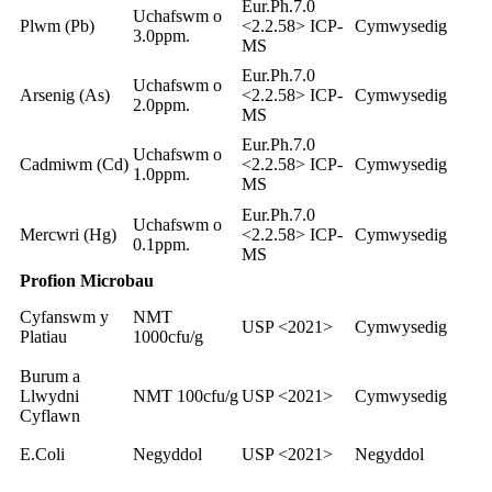
Eur.Ph.7.0
Uchafswm o
Plwm (Pb)
<2.2.58> ICP-
Cymwysedig
3.0ppm.
MS
Eur.Ph.7.0
Uchafswm o
Arsenig (As)
<2.2.58> ICP-
Cymwysedig
2.0ppm.
MS
Eur.Ph.7.0
Uchafswm o
Cadmiwm (Cd)
<2.2.58> ICP-
Cymwysedig
1.0ppm.
MS
Eur.Ph.7.0
Uchafswm o
Mercwri (Hg)
<2.2.58> ICP-
Cymwysedig
0.1ppm.
MS
Profion Microbau
Cyfanswm y
NMT
USP <2021>
Cymwysedig
Platiau
1000cfu/g
Burum a
Llwydni
NMT 100cfu/g
USP <2021>
Cymwysedig
Cyflawn
E.Coli
Negyddol
USP <2021>
Negyddol