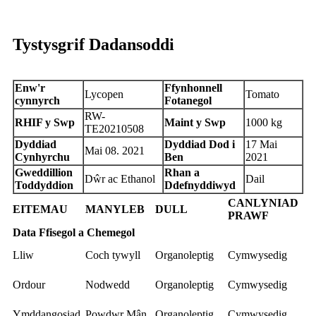
Tystysgrif Dadansoddi
Enw'r
Ffynhonnell
Lycopen
Tomato
cynnyrch
Fotanegol
RW-
RHIF y Swp
Maint y Swp
1000 kg
TE20210508
Dyddiad
Dyddiad Dod i
17 Mai
Mai 08. 2021
Cynhyrchu
Ben
2021
Gweddillion
Rhan a
Dŵr ac Ethanol
Dail
Toddyddion
Ddefnyddiwyd
CANLYNIAD
EITEMAU
MANYLEB
DULL
PRAWF
Data Ffisegol a Chemegol
Lliw
Coch tywyll
Organoleptig
Cymwysedig
Ordour
Nodwedd
Organoleptig
Cymwysedig
Ymddangosiad
Powdwr Mân
Organoleptig
Cymwysedig