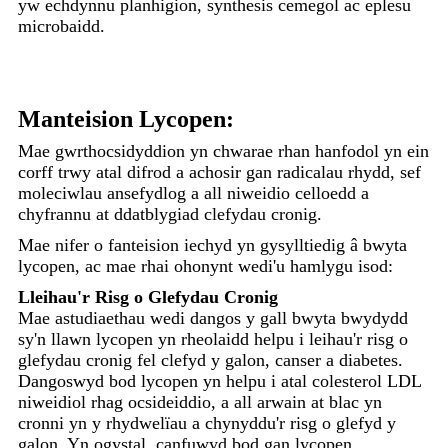
yw echdynnu planhigion, synthesis cemegol ac eplesu
microbaidd.
Manteision Lycopen:
Mae gwrthocsidyddion yn chwarae rhan hanfodol yn ein
corff trwy atal difrod a achosir gan radicalau rhydd, sef
moleciwlau ansefydlog a all niweidio celloedd a
chyfrannu at ddatblygiad clefydau cronig.
Mae nifer o fanteision iechyd yn gysylltiedig â bwyta
lycopen, ac mae rhai ohonynt wedi'u hamlygu isod:
Lleihau'r Risg o Glefydau Cronig
Mae astudiaethau wedi dangos y gall bwyta bwydydd
sy'n llawn lycopen yn rheolaidd helpu i leihau'r risg o
glefydau cronig fel clefyd y galon, canser a diabetes.
Dangoswyd bod lycopen yn helpu i atal colesterol LDL
niweidiol rhag ocsideiddio, a all arwain at blac yn
cronni yn y rhydwelïau a chynyddu'r risg o glefyd y
galon. Yn ogystal, canfuwyd bod gan lycopen