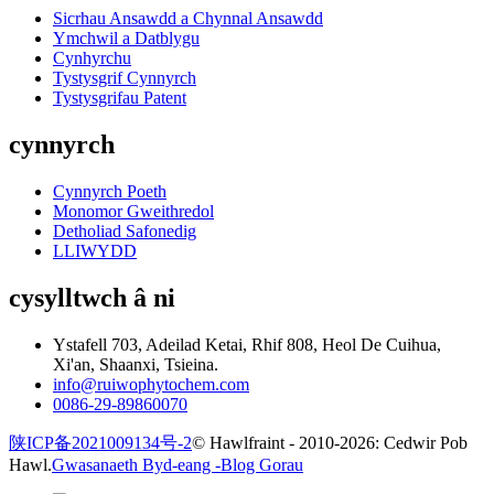
Sicrhau Ansawdd a Chynnal Ansawdd
Ymchwil a Datblygu
Cynhyrchu
Tystysgrif Cynnyrch
Tystysgrifau Patent
cynnyrch
Cynnyrch Poeth
Monomor Gweithredol
Detholiad Safonedig
LLIWYDD
cysylltwch â ni
Ystafell 703, Adeilad Ketai, Rhif 808, Heol De Cuihua,
Xi'an, Shaanxi, Tsieina.
info@ruiwophytochem.com
0086-29-89860070
陕ICP备2021009134号-2
© Hawlfraint - 2010-2026: Cedwir Pob
Hawl.
Gwasanaeth Byd-eang -
Blog Gorau