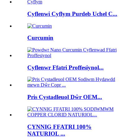
Cyflenwi Cyflym Purdeb Uchel C...
Curcumin
Cyflenwr Ffatri Proffesiynol...
Pris Cystadleuol Dŵr OEM...
CYNNIG FFATRI 100%
NATURIOL ...