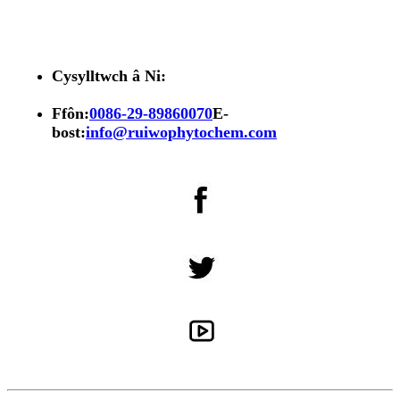
Cysylltwch â Ni:
Ffôn:
0086-29-89860070
E-
bost:
info@ruiwophytochem.com