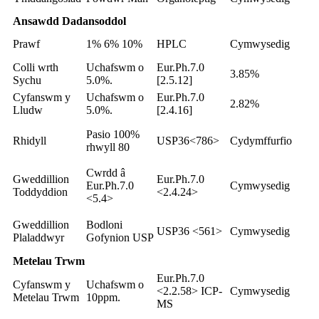
Ansawdd Dadansoddol
Prawf
1% 6% 10%
HPLC
Cymwysedig
Colli wrth
Uchafswm o
Eur.Ph.7.0
3.85%
Sychu
5.0%.
[2.5.12]
Cyfanswm y
Uchafswm o
Eur.Ph.7.0
2.82%
Lludw
5.0%.
[2.4.16]
Pasio 100%
Rhidyll
USP36<786>
Cydymffurfio
rhwyll 80
Cwrdd â
Gweddillion
Eur.Ph.7.0
Eur.Ph.7.0
Cymwysedig
Toddyddion
<2.4.24>
<5.4>
Gweddillion
Bodloni
USP36 <561>
Cymwysedig
Plaladdwyr
Gofynion USP
Metelau Trwm
Eur.Ph.7.0
Cyfanswm y
Uchafswm o
<2.2.58> ICP-
Cymwysedig
Metelau Trwm
10ppm.
MS