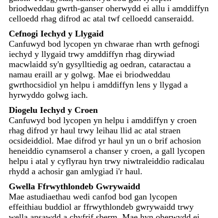
briodweddau gwrth-ganser oherwydd ei allu i amddiffyn
celloedd rhag difrod ac atal twf celloedd canseraidd.
Cefnogi Iechyd y Llygaid
Canfuwyd bod lycopen yn chwarae rhan wrth gefnogi
iechyd y llygaid trwy amddiffyn rhag dirywiad
macwlaidd sy'n gysylltiedig ag oedran, cataractau a
namau eraill ar y golwg. Mae ei briodweddau
gwrthocsidiol yn helpu i amddiffyn lens y llygad a
hyrwyddo golwg iach.
Diogelu Iechyd y Croen
Canfuwyd bod lycopen yn helpu i amddiffyn y croen
rhag difrod yr haul trwy leihau llid ac atal straen
ocsideiddiol. Mae difrod yr haul yn un o brif achosion
heneiddio cynamserol a chanser y croen, a gall lycopen
helpu i atal y cyflyrau hyn trwy niwtraleiddio radicalau
rhydd a achosir gan amlygiad i'r haul.
Gwella Ffrwythlondeb Gwrywaidd
Mae astudiaethau wedi canfod bod gan lycopen
effeithiau buddiol ar ffrwythlondeb gwrywaidd trwy
wella ansawdd a chyfrif sberm. Mae hyn oherwydd ei