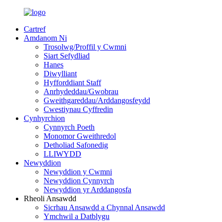
Cartref
Amdanom Ni
Trosolwg/Proffil y Cwmni
Siart Sefydliad
Hanes
Diwylliant
Hyfforddiant Staff
Anrhydeddau/Gwobrau
Gweithgareddau/Arddangosfeydd
Cwestiynau Cyffredin
Cynhyrchion
Cynnyrch Poeth
Monomor Gweithredol
Detholiad Safonedig
LLIWYDD
Newyddion
Newyddion y Cwmni
Newyddion Cynnyrch
Newyddion yr Arddangosfa
Rheoli Ansawdd
Sicrhau Ansawdd a Chynnal Ansawdd
Ymchwil a Datblygu