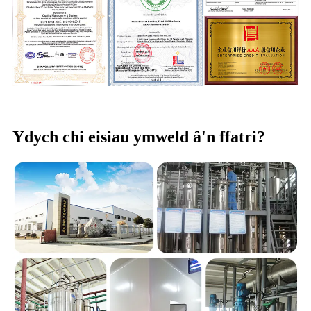
Ydych chi eisiau ymweld â'n ffatri?