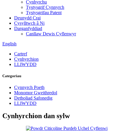
Cynhyrchu
Tystysgrif Cynnyrch
Tystysgrifau Patent
Deunydd Crai
Cysylltwch â Ni
Darganfyddiad
Canllaw Dewis Cyflenwyr
English
Cartref
Cynhyrchion
LLIWYDD
Categorïau
Cynnyrch Poeth
Monomor Gweithredol
Detholiad Safonedig
LLIWYDD
Cynhyrchion dan sylw