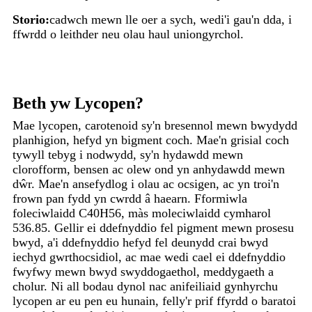
Storio:
cadwch mewn lle oer a sych, wedi'i gau'n dda, i
ffwrdd o leithder neu olau haul uniongyrchol.
Beth yw Lycopen?
Mae lycopen, carotenoid sy'n bresennol mewn bwydydd
planhigion, hefyd yn bigment coch. Mae'n grisial coch
tywyll tebyg i nodwydd, sy'n hydawdd mewn
clorofform, bensen ac olew ond yn anhydawdd mewn
dŵr. Mae'n ansefydlog i olau ac ocsigen, ac yn troi'n
frown pan fydd yn cwrdd â haearn. Fformiwla
foleciwlaidd C40H56, màs moleciwlaidd cymharol
536.85. Gellir ei ddefnyddio fel pigment mewn prosesu
bwyd, a'i ddefnyddio hefyd fel deunydd crai bwyd
iechyd gwrthocsidiol, ac mae wedi cael ei ddefnyddio
fwyfwy mewn bwyd swyddogaethol, meddygaeth a
cholur. Ni all bodau dynol nac anifeiliaid gynhyrchu
lycopen ar eu pen eu hunain, felly'r prif ffyrdd o baratoi