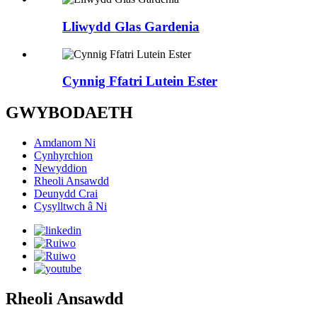
Lliwydd Glas Gardenia
Cynnig Ffatri Lutein Ester
GWYBODAETH
Amdanom Ni
Cynhyrchion
Newyddion
Rheoli Ansawdd
Deunydd Crai
Cysylltwch â Ni
Rheoli Ansawdd