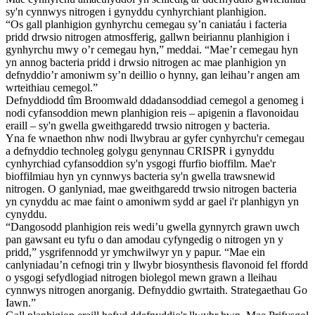
sy'n cynnwys nitrogen i gynyddu cynhyrchiant planhigion.
“Os gall planhigion gynhyrchu cemegau sy’n caniatáu i facteria
pridd drwsio nitrogen atmosfferig, gallwn beiriannu planhigion i
gynhyrchu mwy o’r cemegau hyn,” meddai. “Mae’r cemegau hyn
yn annog bacteria pridd i drwsio nitrogen ac mae planhigion yn
defnyddio’r amoniwm sy’n deillio o hynny, gan leihau’r angen am
wrteithiau cemegol.”
Defnyddiodd tîm Broomwald ddadansoddiad cemegol a genomeg i
nodi cyfansoddion mewn planhigion reis – apigenin a flavonoidau
eraill – sy'n gwella gweithgaredd trwsio nitrogen y bacteria.
Yna fe wnaethon nhw nodi llwybrau ar gyfer cynhyrchu'r cemegau
a defnyddio technoleg golygu genynnau CRISPR i gynyddu
cynhyrchiad cyfansoddion sy'n ysgogi ffurfio bioffilm. Mae'r
bioffilmiau hyn yn cynnwys bacteria sy'n gwella trawsnewid
nitrogen. O ganlyniad, mae gweithgaredd trwsio nitrogen bacteria
yn cynyddu ac mae faint o amoniwm sydd ar gael i'r planhigyn yn
cynyddu.
“Dangosodd planhigion reis wedi’u gwella gynnyrch grawn uwch
pan gawsant eu tyfu o dan amodau cyfyngedig o nitrogen yn y
pridd,” ysgrifennodd yr ymchwilwyr yn y papur. “Mae ein
canlyniadau’n cefnogi trin y llwybr biosynthesis flavonoid fel ffordd
o ysgogi sefydlogiad nitrogen biolegol mewn grawn a lleihau
cynnwys nitrogen anorganig. Defnyddio gwrtaith. Strategaethau Go
Iawn.”