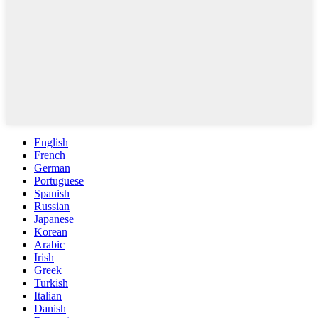
English
French
German
Portuguese
Spanish
Russian
Japanese
Korean
Arabic
Irish
Greek
Turkish
Italian
Danish