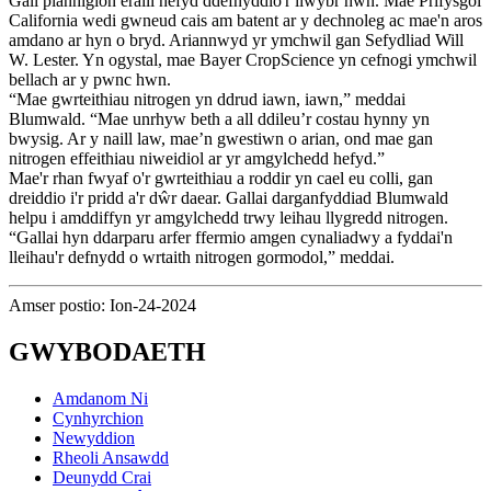
Gall planhigion eraill hefyd ddefnyddio'r llwybr hwn. Mae Prifysgol
California wedi gwneud cais am batent ar y dechnoleg ac mae'n aros
amdano ar hyn o bryd. Ariannwyd yr ymchwil gan Sefydliad Will
W. Lester. Yn ogystal, mae Bayer CropScience yn cefnogi ymchwil
bellach ar y pwnc hwn.
“Mae gwrteithiau nitrogen yn ddrud iawn, iawn,” meddai
Blumwald. “Mae unrhyw beth a all ddileu’r costau hynny yn
bwysig. Ar y naill law, mae’n gwestiwn o arian, ond mae gan
nitrogen effeithiau niweidiol ar yr amgylchedd hefyd.”
Mae'r rhan fwyaf o'r gwrteithiau a roddir yn cael eu colli, gan
dreiddio i'r pridd a'r dŵr daear. Gallai darganfyddiad Blumwald
helpu i amddiffyn yr amgylchedd trwy leihau llygredd nitrogen.
“Gallai hyn ddarparu arfer ffermio amgen cynaliadwy a fyddai'n
lleihau'r defnydd o wrtaith nitrogen gormodol,” meddai.
Amser postio: Ion-24-2024
GWYBODAETH
Amdanom Ni
Cynhyrchion
Newyddion
Rheoli Ansawdd
Deunydd Crai