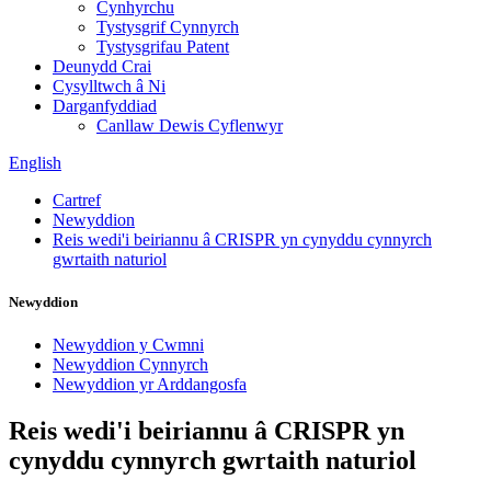
Cynhyrchu
Tystysgrif Cynnyrch
Tystysgrifau Patent
Deunydd Crai
Cysylltwch â Ni
Darganfyddiad
Canllaw Dewis Cyflenwyr
English
Cartref
Newyddion
Reis wedi'i beiriannu â CRISPR yn cynyddu cynnyrch
gwrtaith naturiol
Newyddion
Newyddion y Cwmni
Newyddion Cynnyrch
Newyddion yr Arddangosfa
Reis wedi'i beiriannu â CRISPR yn
cynyddu cynnyrch gwrtaith naturiol