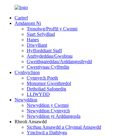
Cartref
Amdanom Ni
Trosolwg/Proffil y Cwmni
Siart Sefydliad
Hanes
Diwylliant
Hyfforddiant Staff
Anrhydeddau/Gwobrau
Gweithgareddau/Arddangosfeydd
Cwestiynau Cyffredin
Cynhyrchion
Cynnyrch Poeth
Monomor Gweithredol
Detholiad Safonedig
LLIWYDD
Newyddion
Newyddion y Cwmni
Newyddion Cynnyrch
Newyddion yr Arddangosfa
Rheoli Ansawdd
Sicrhau Ansawdd a Chynnal Ansawdd
Ymchwil a Datblygu