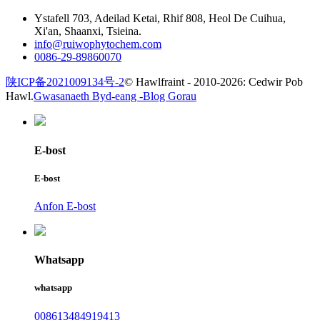
Ystafell 703, Adeilad Ketai, Rhif 808, Heol De Cuihua,
Xi'an, Shaanxi, Tsieina.
info@ruiwophytochem.com
0086-29-89860070
陕ICP备2021009134号-2
© Hawlfraint - 2010-2026: Cedwir Pob
Hawl.
Gwasanaeth Byd-eang -
Blog Gorau
E-bost
E-bost
Anfon E-bost
Whatsapp
whatsapp
008613484919413