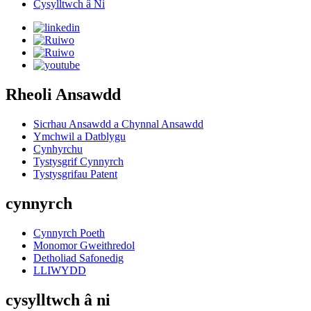
Cysylltwch â Ni
Rheoli Ansawdd
Sicrhau Ansawdd a Chynnal Ansawdd
Ymchwil a Datblygu
Cynhyrchu
Tystysgrif Cynnyrch
Tystysgrifau Patent
cynnyrch
Cynnyrch Poeth
Monomor Gweithredol
Detholiad Safonedig
LLIWYDD
cysylltwch â ni